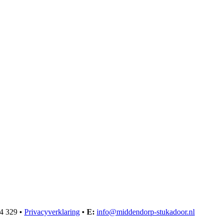
64 329
•
Privacyverklaring
•
E:
info@middendorp-stukadoor.nl